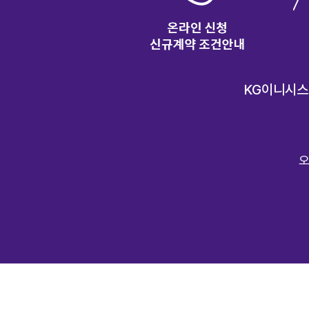
KG이니시스
오