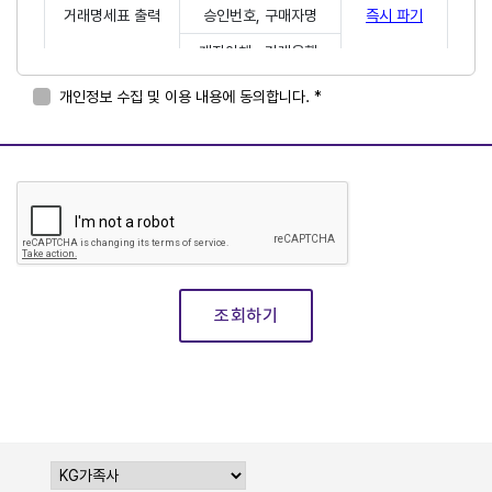
거래명세표 출력
승인번호, 구매자명
즉시 파기
계좌이체 : 거래은행,
계좌번호 뒤 5자리
개인정보 수집 및 이용 내용에 동의합니다. *
무통장입금 :
가상계좌번호, 입금자명
휴대폰결제 : 핸드폰 번호
ARS : 전화번호
문화상품권 : 컬처랜드
ID
스마트문상 : 상품권
조회하기
PIN번호
* 위의 개인정보 수집•이용 동의를 거부할 수 있습니다. 단,
동의를 거부하는 경우 조회가 정상적으로 완료될 수 없음을
알려드립니다.