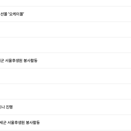
션몰 ‘오케이몰’
구세군 서울후생원 봉사활동
미나 진행
 구세군 서울후생원 봉사활동