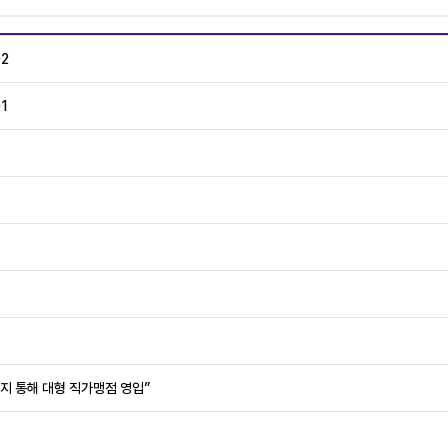
2
1
키지 통해 대형 직가맹점 영입”