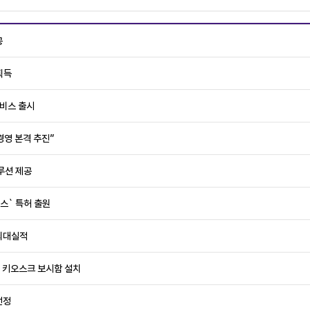
공
획득
서비스 출시
경영 본격 추진”
루션 제공
스` 특허 출원
최대실적
 키오스크 보시함 설치
선정